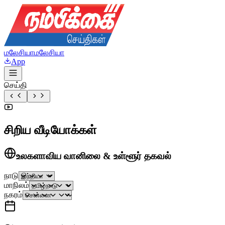
மலேசியா
மலேசியா
App
செய்தி
சிறிய வீடியோக்கள்
உலகளாவிய வானிலை & உள்ளூர் தகவல்
நாடு
மாநிலம்
நகரம்