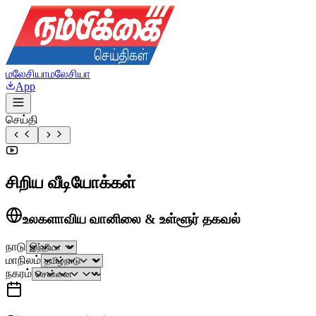
மலேசியா
மலேசியா
App
செய்தி
சிறிய வீடியோக்கள்
உலகளாவிய வானிலை & உள்ளூர் தகவல்
நாடு
மாநிலம்
நகரம்