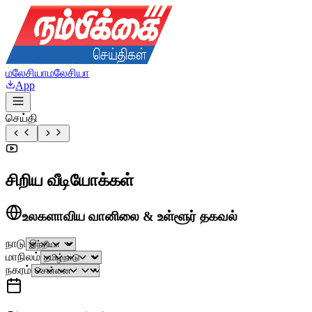
மலேசியா
மலேசியா
App
செய்தி
சிறிய வீடியோக்கள்
உலகளாவிய வானிலை & உள்ளூர் தகவல்
நாடு
மாநிலம்
நகரம்