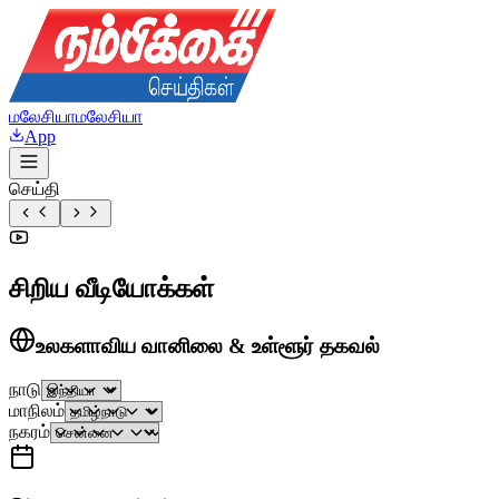
மலேசியா
மலேசியா
App
செய்தி
சிறிய வீடியோக்கள்
உலகளாவிய வானிலை & உள்ளூர் தகவல்
நாடு
மாநிலம்
நகரம்