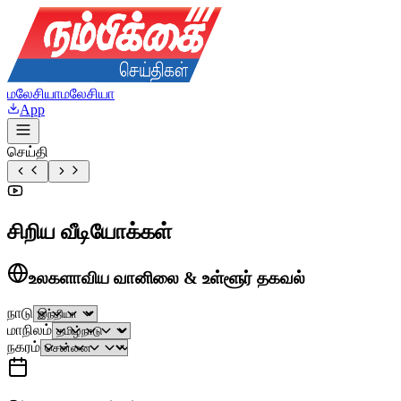
மலேசியா
மலேசியா
App
செய்தி
சிறிய வீடியோக்கள்
உலகளாவிய வானிலை & உள்ளூர் தகவல்
நாடு
மாநிலம்
நகரம்