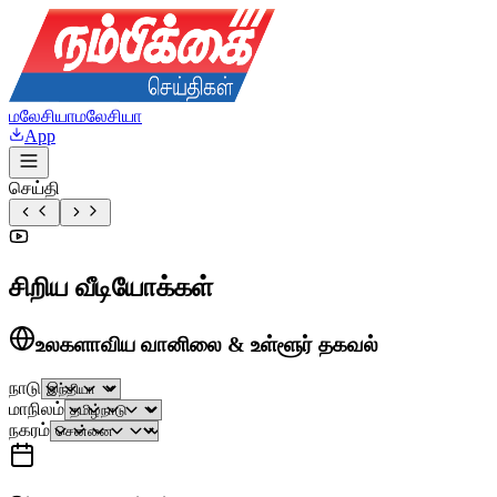
மலேசியா
மலேசியா
App
செய்தி
சிறிய வீடியோக்கள்
உலகளாவிய வானிலை & உள்ளூர் தகவல்
நாடு
மாநிலம்
நகரம்