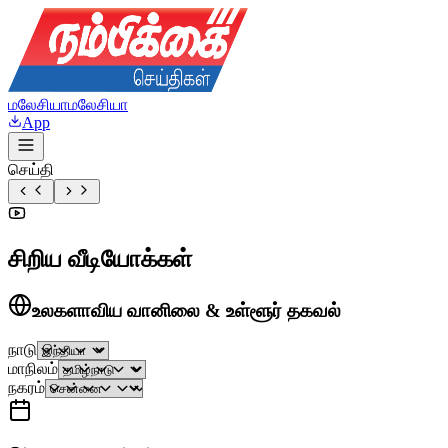
மலேசியா
மலேசியா
App
செய்தி
சிறிய வீடியோக்கள்
உலகளாவிய வானிலை & உள்ளூர் தகவல்
நாடு
மாநிலம்
நகரம்