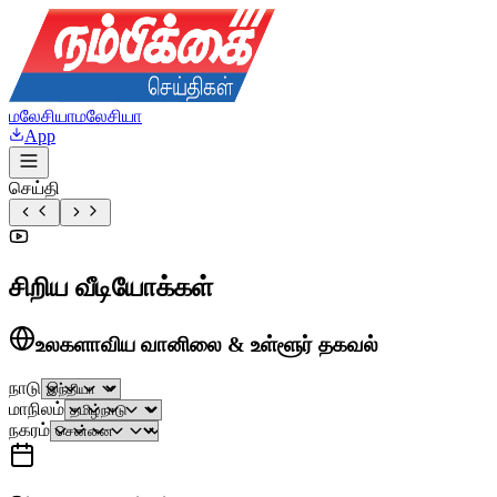
மலேசியா
மலேசியா
App
செய்தி
சிறிய வீடியோக்கள்
உலகளாவிய வானிலை & உள்ளூர் தகவல்
நாடு
மாநிலம்
நகரம்