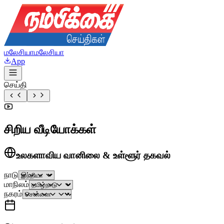
மலேசியா
மலேசியா
App
செய்தி
சிறிய வீடியோக்கள்
உலகளாவிய வானிலை & உள்ளூர் தகவல்
நாடு
மாநிலம்
நகரம்