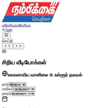
மலேசியா
மலேசியா
App
செய்தி
சிறிய வீடியோக்கள்
உலகளாவிய வானிலை & உள்ளூர் தகவல்
நாடு
மாநிலம்
நகரம்