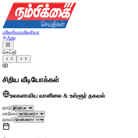
மலேசியா
மலேசியா
App
செய்தி
சிறிய வீடியோக்கள்
உலகளாவிய வானிலை & உள்ளூர் தகவல்
நாடு
மாநிலம்
நகரம்