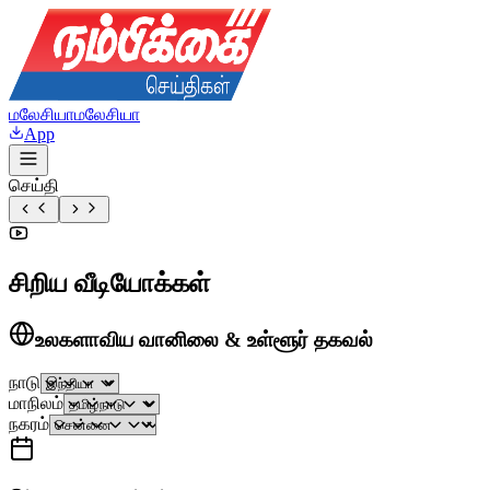
மலேசியா
மலேசியா
App
செய்தி
சிறிய வீடியோக்கள்
உலகளாவிய வானிலை & உள்ளூர் தகவல்
நாடு
மாநிலம்
நகரம்