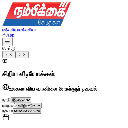
மலேசியா
மலேசியா
App
செய்தி
சிறிய வீடியோக்கள்
உலகளாவிய வானிலை & உள்ளூர் தகவல்
நாடு
மாநிலம்
நகரம்