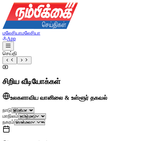
மலேசியா
மலேசியா
App
செய்தி
சிறிய வீடியோக்கள்
உலகளாவிய வானிலை & உள்ளூர் தகவல்
நாடு
மாநிலம்
நகரம்